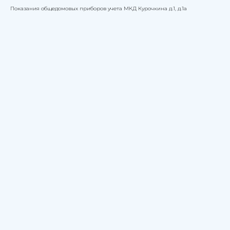
Показания общедомовых приборов учета МКД Курочкина д.1, д.1а