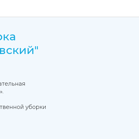
рка
вский"
щательная
».
ственной уборки