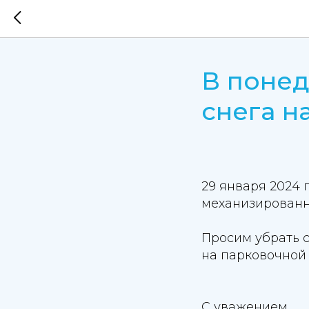
В понед
снега н
29 января 2024 г
механизированн
Просим убрать 
на парковочной 
С уважением,