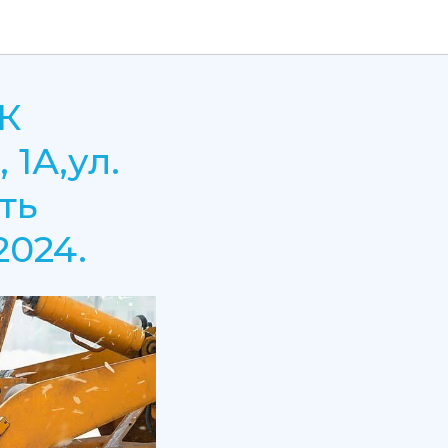
ЖК
 1А,ул.
ть
2024.