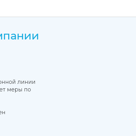
мпании
онной линии
ет меры по
ен