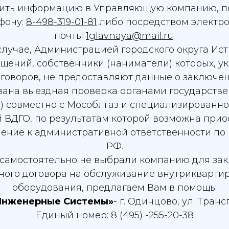
ить информацию в Управляющую компанию, п
фону:
8-498-319-01-81
либо посредством электр
почты
1glavnaya@mail.ru
.
случае, Администрацией городского округа Ист
ений, собственники (наниматели) которых, у
говоров, не предоставляют данные о заключен
вана выездная проверка органами государст
) совместно с Мособлгаз и специализированно
ВДГО, по результатам которой возможна прио
ение к административной ответственности по п
РФ.
 самостоятельно не выбрали компанию для за
ого договора на обслуживание внутриквартир
оборудования, предлагаем Вам в помощь:
Инженерные Системы»
- г. Одинцово, ул. Транс
Единый номер: 8 (495) -255-20-38