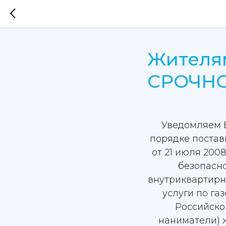
Жителям
СРОЧНО
Уведомляем В
порядке постав
от 21 июля 200
безопасн
внутриквартирн
услуги по г
Российской
наниматели) 