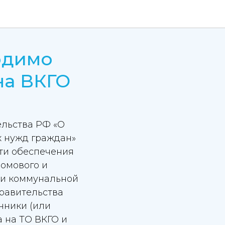
одимо
на ВКГО
ельства РФ «О
х нужд граждан»
сти обеспечения
омового и
ии коммунальной
равительства
енники (или
 на ТО ВКГО и