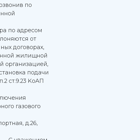
озвонив по
онной
ра по адресом
клоняются от
ных договорах,
венной жилищной
й организацией,
становка подачи
.2 ст.9.23 KoAП
ключения
ного газового
портная, д.26,