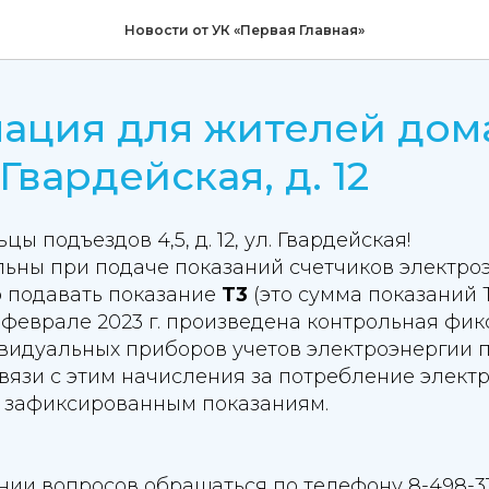
Новости от УК «Первая Главная»
ация для жителей дом
Гвардейская, д. 12
 подъездов 4,5, д. 12, ул. Гвардейская!
льны при подаче показаний счетчиков электро
 подавать показание
Т3
(это сумма показаний Т
 феврале 2023 г. произведена контрольная фи
идуальных приборов учетов электроэнергии по в
связи с этим начисления за потребление элект
 зафиксированным показаниям.
ии вопросов обращаться по телефону 8-498-319