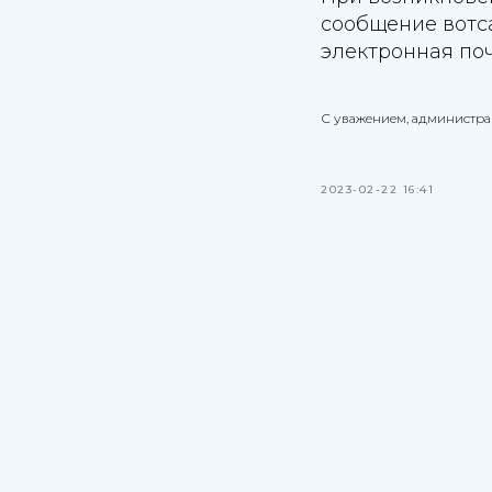
сообщение вотса
электронная поч
С уважением, администр
2023-02-22 16:41