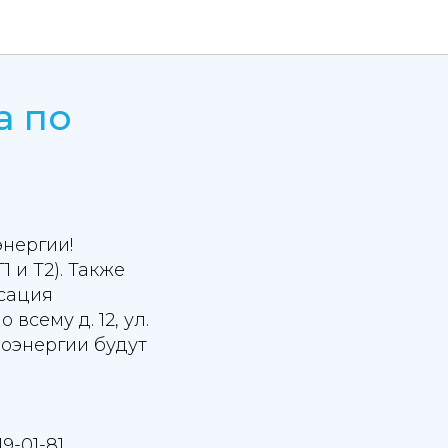
а по
энергии!
1 и Т2). Также
ксация
сему д. 12, ул.
роэнергии будут
-01-81,