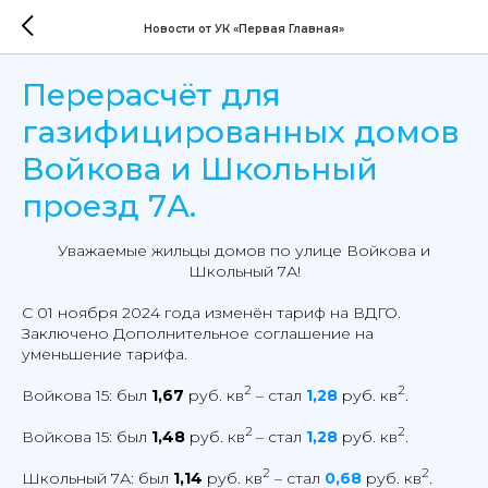
Новости от УК «Первая Главная»
Перерасчёт для
газифицированных домов
Войкова и Школьный
проезд 7А.
Уважаемые жильцы домов по улице Войкова и
Школьный 7А!
С 01 ноября 2024 года изменён тариф на ВДГО.
Заключено Дополнительное соглашение на
уменьшение тарифа.
2
2
Войкова 15: был
1,67
руб. кв
– стал
1,28
руб. кв
.
2
2
Войкова 15: был
1,48
руб. кв
– стал
1,28
руб. кв
.
2
2
Школьный 7А: был
1,14
руб. кв
– стал
0,68
руб. кв
.