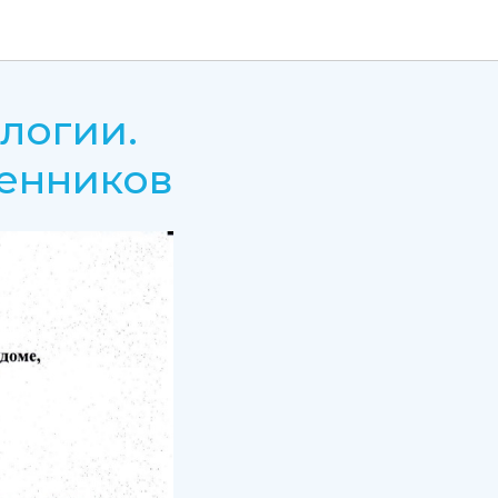
ологии.
енников