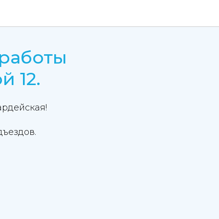
 работы
й 12.
ардейская!
дъездов.