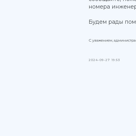
номера инженера
Будем рады пом
С уважением, администр
2024-09-27 19:53