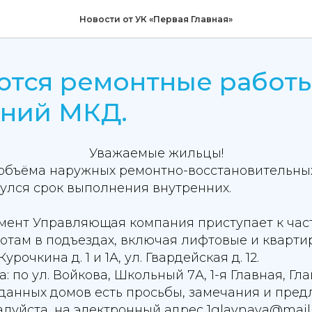
Новости от УК «Первая Главная»
ются ремонтные работы
ний МКД.
Уважаемые жильцы!
 объёма наружных ремонтно-восстановительны
улся срок выполнения внутренних.
мент Управляющая компания приступает к ча
отам в подъездах, включая лифтовые и кварти
Курочкина д. 1 и 1А, ул. Гвардейская д. 12.
 по ул. Войкова, Школьный 7А, 1-я Главная, Гла
данных домов есть просьбы, замечания и пред
луйста, на электронный адрес 1glavnaya@mail.