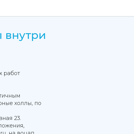
 внутри
х работ
стичным
рные холлы, по
вная 23.
ложения,
ru, на воцап